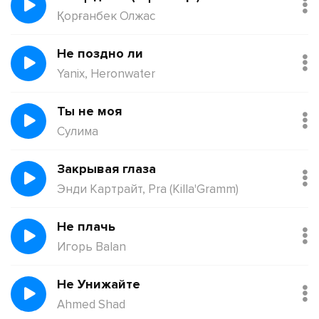
Қорғанбек Олжас
Не поздно ли
Yanix, Heronwater
Ты не моя
Сулима
Закрывая глаза
Энди Картрайт, Pra (Killa'Gramm)
Не плачь
Игорь Balan
Не Унижайте
Ahmed Shad