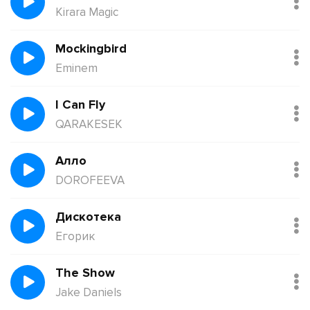
Kirara Magic
Mockingbird
Eminem
I Can Fly
QARAKESEK
Алло
DOROFEEVA
Дискотека
Егорик
The Show
Jake Daniels