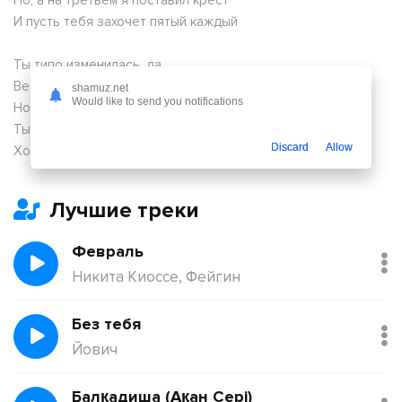
Но, а на третьем я поставил крест
И пусть тебя захочет пятый каждый
Ты типо изменилась, да
Весь сам в загоне, весь мир в ладони
shamuz.net
Would like to send you notifications
Но я с тобою в коме, оба в телефоне
Ты думала, что со мной просто
Discard
Allow
Хотя внезапно из меня слепила гостя
Лучшие треки
Февраль
Никита Киоссе, Фейгин
Без тебя
Йович
Балқадиша (Ақан Сері)