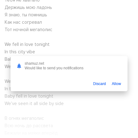
Тебя не хватало
Держишь мою ладонь
Я знаю, ты помнишь
Как нас согревал
Тот ночной мегаполис
We fell in love tonight
In this city vibe
Baby fell in love tonight
shamuz.net
We've seen it all side by side
Would like to send you notifications
We fell in love tonight
Discard
Allow
In this city vibe
Baby fell in love tonight
We've seen it all side by side
В огнях мегаполис
Всю ночь до рассвета
Бежали на маяки вперёд