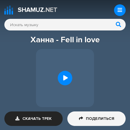
SHAMUZ
.NET
Ханна - Fell in love
СКАЧАТЬ ТРЕК
ПОДЕЛИТЬСЯ