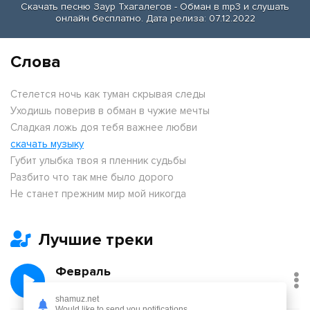
Скачать песню Заур Тхагалегов - Обман в mp3 и слушать
онлайн бесплатно. Дата релиза: 07.12.2022
Слова
Стелется ночь как туман скрывая следы
Уходишь поверив в обман в чужие мечты
Сладкая ложь доя тебя важнее любви
скачать музыку
Губит улыбка твоя я пленник судьбы
Разбито что так мне было дорого
Не станет прежним мир мой никогда
Лучшие треки
Февраль
Никита Киоссе, Фейгин
shamuz.net
Would like to send you notifications