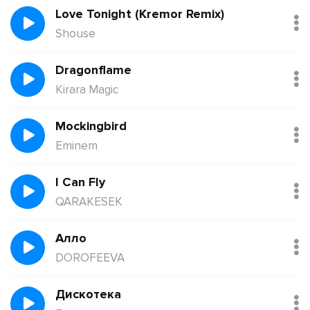
Love Tonight (Kremor Remix)
Shouse
Dragonflame
Kirara Magic
Mockingbird
Eminem
I Can Fly
QARAKESEK
Алло
DOROFEEVA
Дискотека