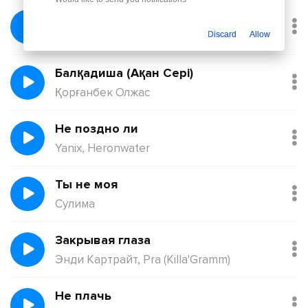
Без тебя
Йович
Discard
Allow
Балқадиша (Ақан Сері)
Қорғанбек Олжас
Не поздно ли
Yanix, Heronwater
Ты не моя
Сулима
Закрывая глаза
Энди Картрайт, Pra (Killa'Gramm)
Не плачь