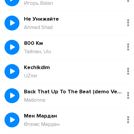
Игорь Balan
Не Унижайте
Ahmed Shad
800 Км
Тайпан, Ulu
Kechikdim
UZmir
Back That Up To The Beat (demo Version)
Madonna
Мен Мардан
Өтеміс Мардан