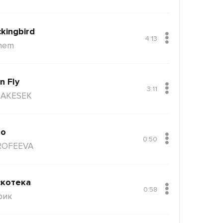
kingbird
4:13
nem
n Fly
3:11
AKESEK
ло
0:50
ROFEEVA
котека
0:58
рик