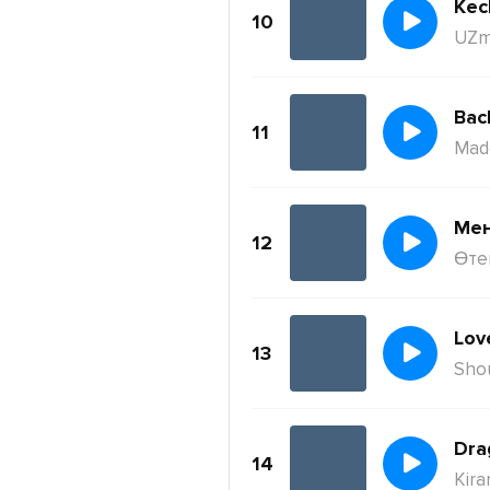
Kec
10
UZm
11
Mad
Ме
12
Өте
Lov
13
Sho
Dra
14
Kira