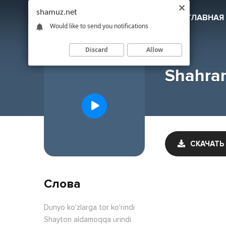
shamuz.net
SHAMUZ
.NET
ГЛАВНАЯ
Would like to send you notifications
Discard
Allow
Shahram
СКАЧАТЬ
Слова
Dunyo ko'zlarga tor ko'rindi
Shayton aldamoqqa urindi