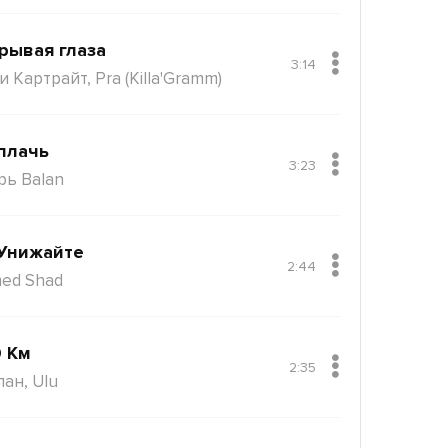
рывая глаза
3:14
 Картрайт, Pra (Killa'Gramm)
плачь
3:23
рь Balan
Унижайте
2:44
ed Shad
 Км
2:35
пан, Ulu