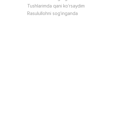
Tushlarimda qani ko'rsaydim
Rasulullohni sog'inganda