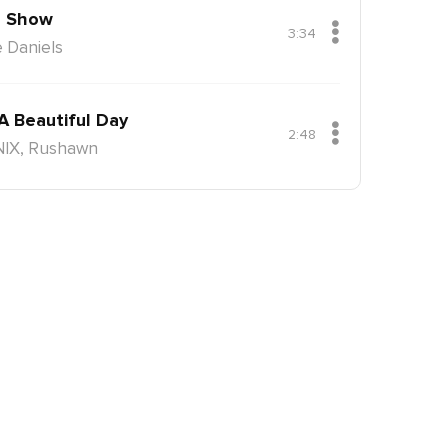
 Show
3:34
 Daniels
 A Beautiful Day
2:48
NIX, Rushawn