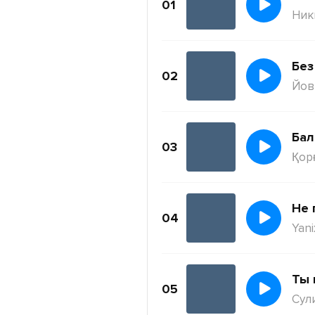
01
Ник
Без
02
Йов
Бал
03
Қор
Не 
04
Yani
Ты 
05
Сул