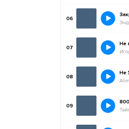
Зак
06
Энди
Не 
07
Иго
Не 
08
Ahm
800
09
Тай