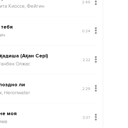
2:49
ита Киоссе, Фейгин
 тебя
0:24
ич
қадиша (Ақан Сері)
2:22
ғанбек Олжас
поздно ли
2:29
x, Heronwater
не моя
3:37
има