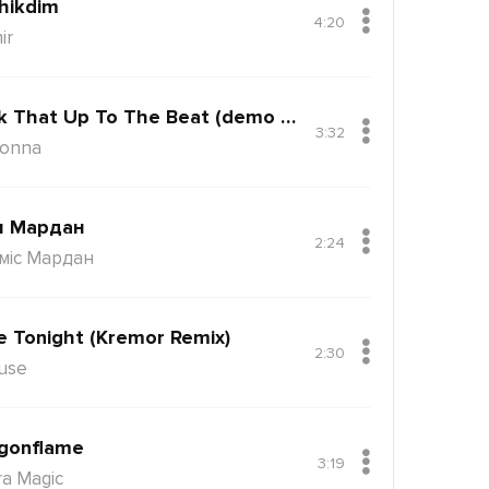
hikdim
4:20
ir
Back That Up To The Beat (demo Version)
3:32
onna
н Мардан
2:24
міс Мардан
e Tonight (Kremor Remix)
2:30
use
gonflame
3:19
ra Magic