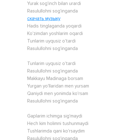
Yurak sog'inch bilan urardi
Rasulullohni sog'inganda
скачать музыку
Hadis tinglaganda yoqardi
Ko'zimdan yoshlarim oqardi
Tunlarim uyqusiz o'tardi
Rasulullohni sog'inganda
Tunlarim uyqusiz o'tardi
Rasulullohni sog'inganda
Makkayu Madinaga borsam
Yurgan yo'llaridan men yursam
Qaniydi men yonimda ko'rsam
Rasulullohni sog'inganda
Gaplarim ichimga sig'maydi
Hech kim holimni tushunmaydi
Tushlarimda qani ko'rsaydim
Rasulullohni sog'inganda