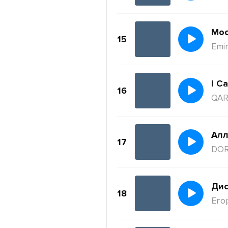
Moc
15
Emi
I Ca
16
QAR
Ал
17
DO
Дис
18
Его