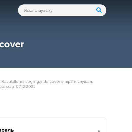
 cover
Rasulullohni sog'inganda cover в mp3 и слушать
релиза: 07.12.2022
враль