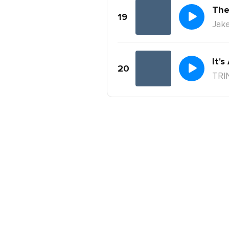
The
19
Jake
It's
20
TRI