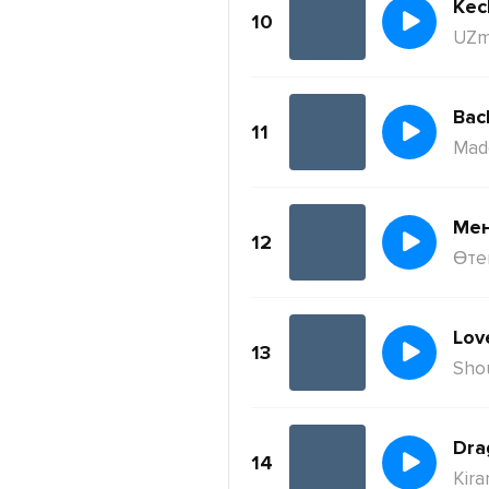
Kec
10
UZm
11
Mad
Ме
12
Өте
Lov
13
Sho
Dra
14
Kira