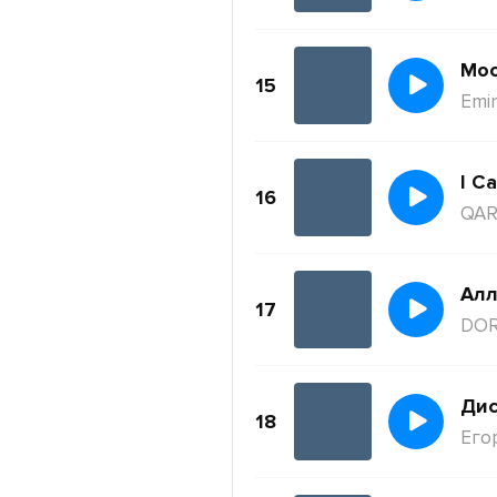
Moc
15
Emi
I Ca
16
QAR
Ал
17
DO
Дис
18
Его