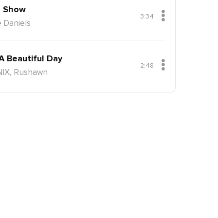
 Show
3:34
 Daniels
 A Beautiful Day
2:48
NIX, Rushawn