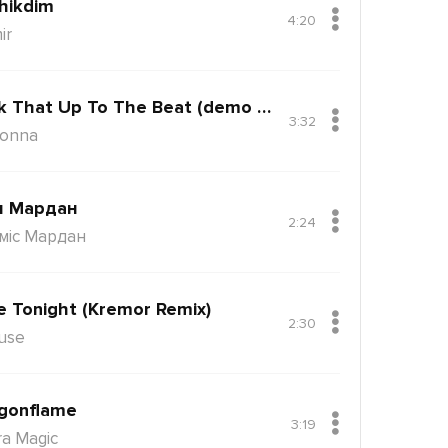
hikdim
4:20
ir
Back That Up To The Beat (demo Version)
3:32
onna
н Мардан
2:24
міс Мардан
e Tonight (Kremor Remix)
2:30
use
gonflame
3:19
ra Magic