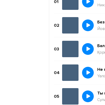
01
Ник
Без
02
Йов
Бал
03
Қор
Не 
04
Yani
Ты 
05
Сул