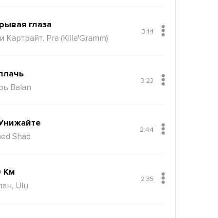
рывая глаза
3:14
 Картрайт, Pra (Killa'Gramm)
плачь
3:23
рь Balan
Унижайте
2:44
ed Shad
 Км
2:35
пан, Ulu