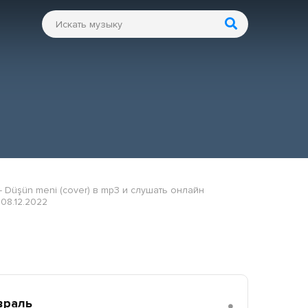
- Düşün meni (cover) в mp3 и слушать онлайн
08.12.2022
враль