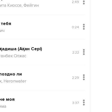
2:49
ита Киоссе, Фейгин
 тебя
0:24
ич
қадиша (Ақан Сері)
2:22
ғанбек Олжас
поздно ли
2:29
x, Heronwater
не моя
3:37
има