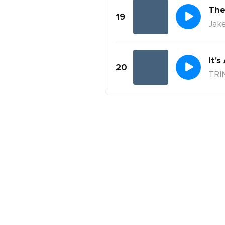
The
19
Jake
It's
20
TRI