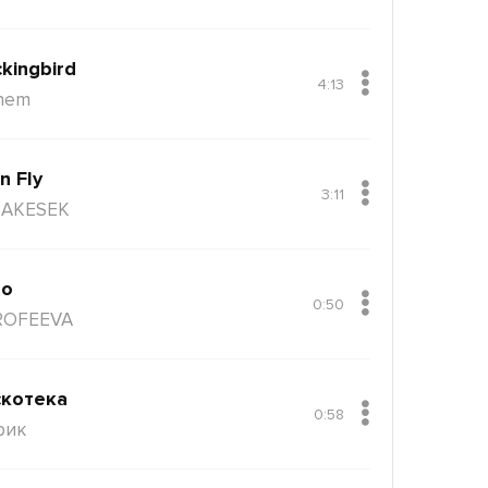
kingbird
4:13
nem
n Fly
3:11
AKESEK
ло
0:50
ROFEEVA
котека
0:58
рик