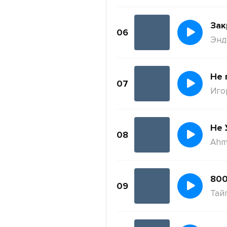
Зак
06
Энди
Не 
07
Иго
Не 
08
Ahm
800
09
Тай