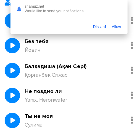
Лучшие треки
shamuz.net
Would like to send you notifications
Февраль
Никита Киоссе, Фейгин
Discard
Allow
Без тебя
Йович
Балқадиша (Ақан Сері)
Қорғанбек Олжас
Не поздно ли
Yanix, Heronwater
Ты не моя
Сулима