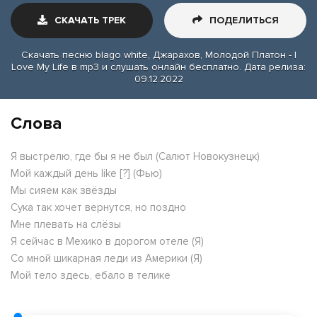
СКАЧАТЬ ТРЕК
ПОДЕЛИТЬСЯ
Скачать песню blago white, Джарахов, Молодой Платон - I
Love My Life в mp3 и слушать онлайн бесплатно. Дата релиза:
09.12.2022
Слова
Я выстрелю, где бы я не был (Салют Новокузнецк)
Мой каждый день like [?] (Фью)
Мы сияем как звёзды
Сука так хочет вернутся, но поздно
Мне плевать на слёзы
Я сейчас в Мехико в дорогом отеле (Я)
Со мной шикарная леди из Америки (Я)
Мой тело здесь, ебало в телике