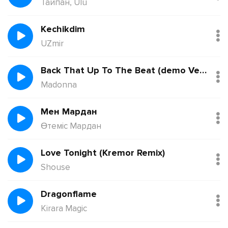
Тайпан, Ulu
Kechikdim
UZmir
Back That Up To The Beat (demo Version)
Madonna
Мен Мардан
Өтеміс Мардан
Love Tonight (Kremor Remix)
Shouse
Dragonflame
Kirara Magic