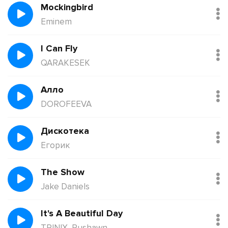
Mockingbird
Eminem
I Can Fly
QARAKESEK
Алло
DOROFEEVA
Дискотека
Егорик
The Show
Jake Daniels
It's A Beautiful Day
TRINIX, Rushawn