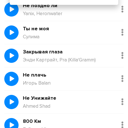
Не поздно ли
Yanix, Heronwater
Ты не моя
Сулима
Закрывая глаза
Энди Картрайт, Pra (Killa'Gramm)
Не плачь
Игорь Balan
Не Унижайте
Ahmed Shad
800 Км