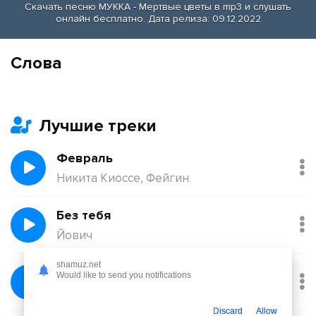
Скачать песню МУККА - Мертвые цветы в mp3 и слушать
онлайн бесплатно. Дата релиза: 09.12.2022
Слова
Лучшие треки
Февраль
Никита Киоссе, Фейгин
Без тебя
Йович
shamuz.net
Балқадиша (Ақан Сері)
Would like to send you notifications
Қорғанбек Олжас
Discard
Allow