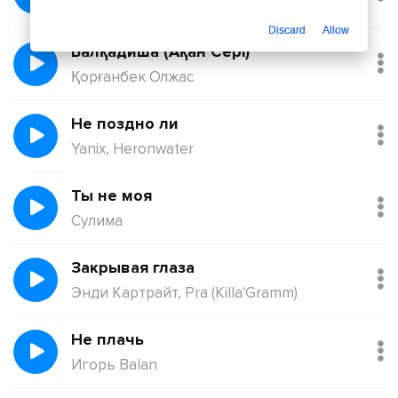
Йович
Discard
Allow
Балқадиша (Ақан Сері)
Қорғанбек Олжас
Не поздно ли
Yanix, Heronwater
Ты не моя
Сулима
Закрывая глаза
Энди Картрайт, Pra (Killa'Gramm)
Не плачь
Игорь Balan