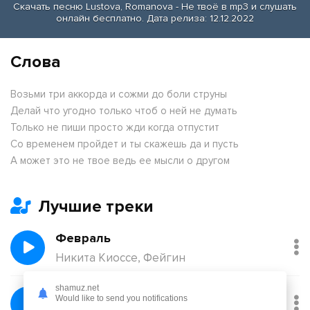
Скачать песню Lustova, Romanova - Не твоё в mp3 и слушать
онлайн бесплатно. Дата релиза: 12.12.2022
Слова
Возьми три аккорда и сожми до боли струны
Делай что угодно только чтоб о ней не думать
Только не пиши просто жди когда отпустит
Со временем пройдет и ты скажешь да и пусть
А может это не твое ведь ее мысли о другом
Лучшие треки
Февраль
Никита Киоссе, Фейгин
shamuz.net
Без тебя
Would like to send you notifications