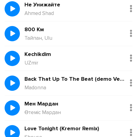
Не Унижайте
Ahmed Shad
800 Км
Тайпан, Ulu
Kechikdim
UZmir
Back That Up To The Beat (demo Version)
Madonna
Мен Мардан
Өтеміс Мардан
Love Tonight (Kremor Remix)