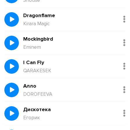
Shouse
Dragonflame
Kirara Magic
Mockingbird
Eminem
I Can Fly
QARAKESEK
Алло
DOROFEEVA
Дискотека
Егорик