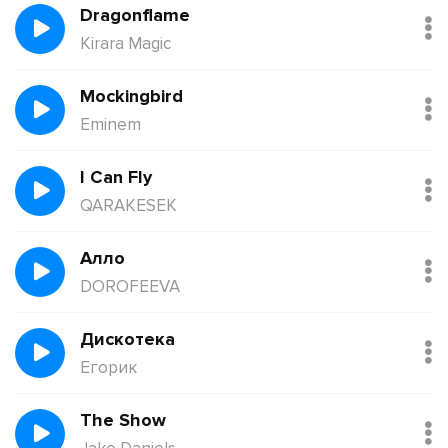
Dragonflame
Kirara Magic
Mockingbird
Eminem
I Can Fly
QARAKESEK
Алло
DOROFEEVA
Дискотека
Егорик
The Show