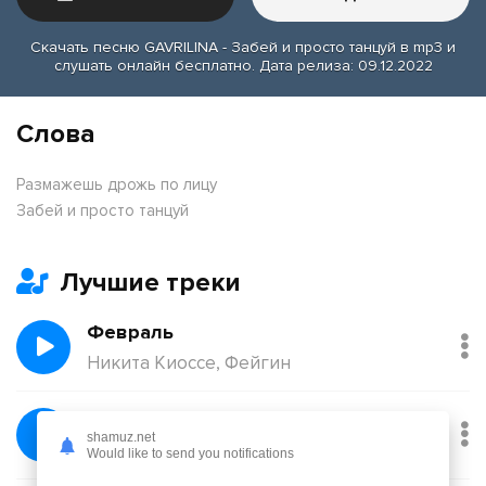
Скачать песню GAVRILINA - Забей и просто танцуй в mp3 и
слушать онлайн бесплатно. Дата релиза: 09.12.2022
Слова
Размажешь дрожь по лицу
Забей и просто танцуй
Лучшие треки
Февраль
Никита Киоссе, Фейгин
Без тебя
shamuz.net
Йович
Would like to send you notifications