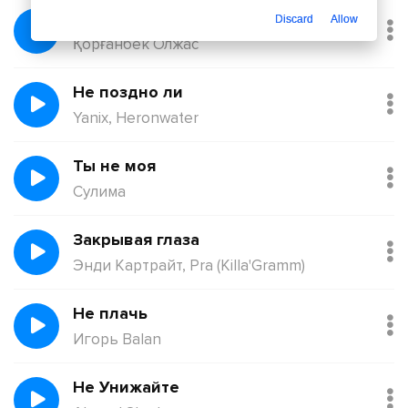
Балқадиша (Ақан Сері)
Discard
Allow
Қорғанбек Олжас
Не поздно ли
Yanix, Heronwater
Ты не моя
Сулима
Закрывая глаза
Энди Картрайт, Pra (Killa'Gramm)
Не плачь
Игорь Balan
Не Унижайте