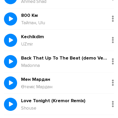
Ahmed Shad
800 Км
Тайпан, Ulu
Kechikdim
UZmir
Back That Up To The Beat (demo Version)
Madonna
Мен Мардан
Өтеміс Мардан
Love Tonight (Kremor Remix)
Shouse