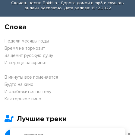
Скачать песню Bakhtin - Дорога домой в mp3 и слушать
онлайн бесплатно. Дата релиза: 19.12.2022
Слова
Недели месяцы годы
Время не тормозит
Защемит русскую душу
И сердце заскрипит
В минуты всё поменяется
Будто на кино
И разбежится по телу
Как горькое вино
Лучшие треки
Февраль