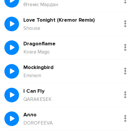
Өтеміс Мардан
Love Tonight (Kremor Remix)
Shouse
Dragonflame
Kirara Magic
Mockingbird
Eminem
I Can Fly
QARAKESEK
Алло
DOROFEEVA