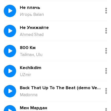
Не плачь
Игорь Balan
Не Унижайте
Ahmed Shad
800 Км
Тайпан, Ulu
Kechikdim
UZmir
Back That Up To The Beat (demo Version)
Madonna
Мен Мардан