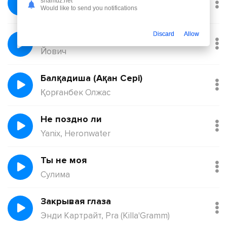
shamuz.net
Would like to send you notifications
Никита Киоссе, Фейгин
Discard
Allow
Без тебя
Йович
Балқадиша (Ақан Сері)
Қорғанбек Олжас
Не поздно ли
Yanix, Heronwater
Ты не моя
Сулима
Закрывая глаза
Энди Картрайт, Pra (Killa'Gramm)