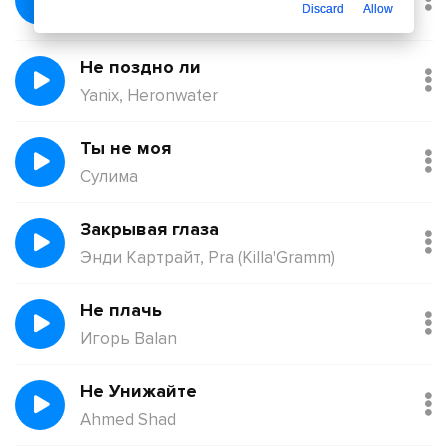
Discard
Allow
Қорғанбек Олжас
Не поздно ли
Yanix, Heronwater
Ты не моя
Сулима
Закрывая глаза
Энди Картрайт, Pra (Killa'Gramm)
Не плачь
Игорь Balan
Не Унижайте
Ahmed Shad