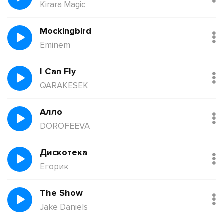
Kirara Magic
Mockingbird
Eminem
I Can Fly
QARAKESEK
Алло
DOROFEEVA
Дискотека
Егорик
The Show
Jake Daniels