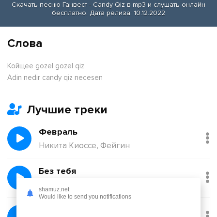
Скачать песню Ганвест - Candy Qiz в mp3 и слушать онлайн
бесплатно. Дата релиза: 10.12.2022
Слова
Койщее gozel gozel qiz
Adin nedir candy qiz necesen
Лучшие треки
Февраль
Никита Киоссе, Фейгин
Без тебя
Йович
shamuz.net
Would like to send you notifications
Балқадиша (Ақан Сері)