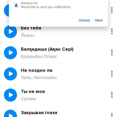
shamuz.net
Февраль
Would like to send you notifications
Никита Киоссе, Фейгин
Discard
Allow
Без тебя
Йович
Балқадиша (Ақан Сері)
Қорғанбек Олжас
Не поздно ли
Yanix, Heronwater
Ты не моя
Сулима
Закрывая глаза