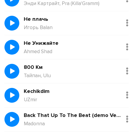
Энди Картрайт, Pra (Killa'Gramm)
Не плачь
Игорь Balan
Не Унижайте
Ahmed Shad
800 Км
Тайпан, Ulu
Kechikdim
UZmir
Back That Up To The Beat (demo Version)
Madonna