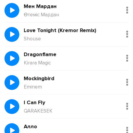
Мен Мардан
Өтеміс Мардан
Love Tonight (Kremor Remix)
Shouse
Dragonflame
Kirara Magic
Mockingbird
Eminem
I Can Fly
QARAKESEK
Алло