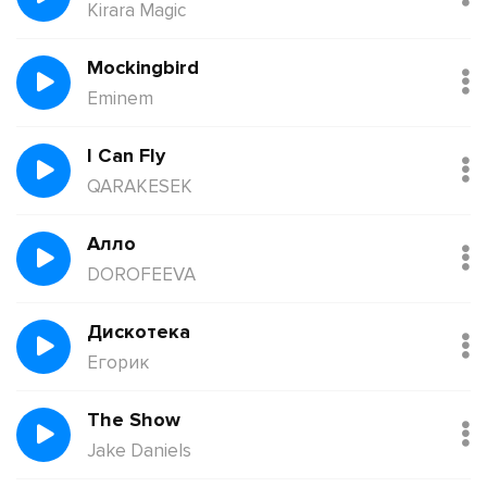
Kirara Magic
Mockingbird
Eminem
I Can Fly
QARAKESEK
Алло
DOROFEEVA
Дискотека
Егорик
The Show
Jake Daniels