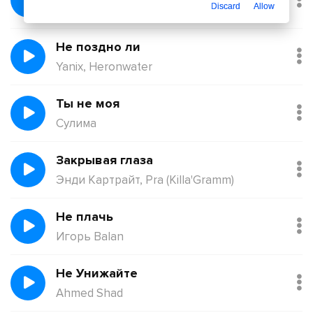
Discard
Allow
Қорғанбек Олжас
Не поздно ли
Yanix, Heronwater
Ты не моя
Сулима
Закрывая глаза
Энди Картрайт, Pra (Killa'Gramm)
Не плачь
Игорь Balan
Не Унижайте
Ahmed Shad