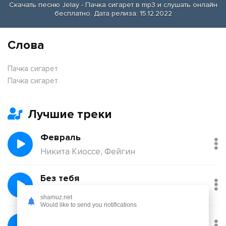
Скачать песню Jelay - Пачка сигарет в mp3 и слушать онлайн
бесплатно. Дата релиза: 15.12.2022
Слова
Пачка сигарет
Пачка сигарет
Лучшие треки
Февраль
Никита Киоссе, Фейгин
Без тебя
Йович
shamuz.net
Would like to send you notifications
Балқадиша (Ақан Сері)