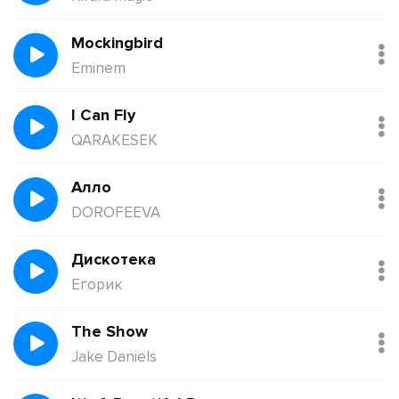
Mockingbird
Eminem
I Can Fly
QARAKESEK
Алло
DOROFEEVA
Дискотека
Егорик
The Show
Jake Daniels