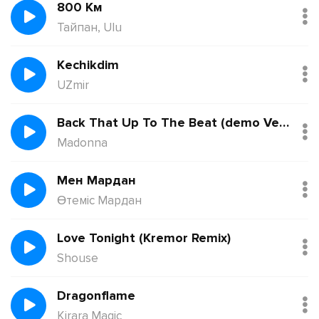
800 Км
Тайпан, Ulu
Kechikdim
UZmir
Back That Up To The Beat (demo Version)
Madonna
Мен Мардан
Өтеміс Мардан
Love Tonight (Kremor Remix)
Shouse
Dragonflame
Kirara Magic