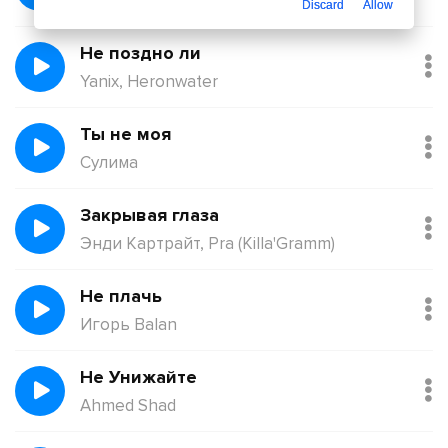
Қорғанбек Олжас
Discard
Allow
Не поздно ли
Yanix, Heronwater
Ты не моя
Сулима
Закрывая глаза
Энди Картрайт, Pra (Killa'Gramm)
Не плачь
Игорь Balan
Не Унижайте
Ahmed Shad