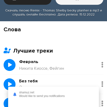
Скачать песню Remix - Thomas Shelby becky planher в mp3 и
слушать онлайн бесплатно. Дата релиза: 15.12.2022
Слова
Лучшие треки
Февраль
Никита Киоссе, Фейгин
Без тебя
Йович
shamuz.net
Would like to send you notifications
Балқадиша (Ақан Сері)