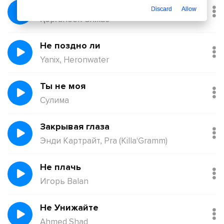
Балқадиша (Ақан Сері)
Discard
Allow
Қорғанбек Олжас
Не поздно ли
Yanix, Heronwater
Ты не моя
Сулима
Закрывая глаза
Энди Картрайт, Pra (Killa'Gramm)
Не плачь
Игорь Balan
Не Унижайте
Ahmed Shad