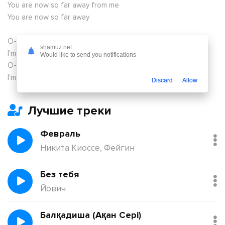
You are now so far away from me
You are now so far away
O-o-o-oh, o-o-o-oh, o-o-o-oh
shamuz.net
I'm stronger than you think
Would like to send you notifications
O-o-o-oh, o-o-o-oh, o-o-o-oh
I'm stronger than you
Discard
Allow
Лучшие треки
Февраль
Никита Киоссе, Фейгин
Без тебя
Йович
Балқадиша (Ақан Сері)