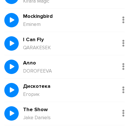
Kirara Magic
Mockingbird
Eminem
I Can Fly
QARAKESEK
Алло
DOROFEEVA
Дискотека
Егорик
The Show
Jake Daniels