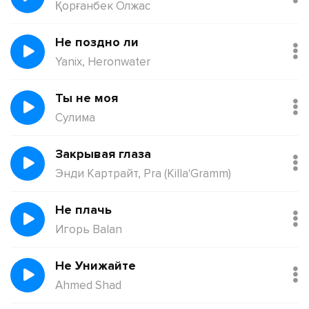
Қорғанбек Олжас
Не поздно ли
Yanix, Heronwater
Ты не моя
Сулима
Закрывая глаза
Энди Картрайт, Pra (Killa'Gramm)
Не плачь
Игорь Balan
Не Унижайте
Ahmed Shad