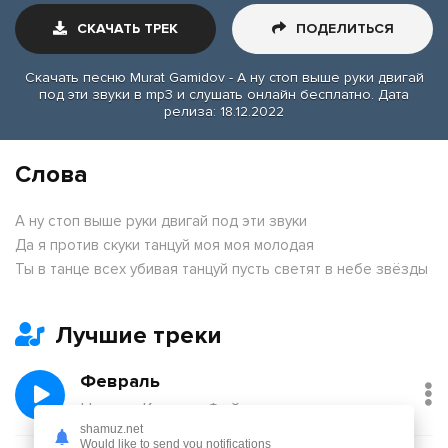
СКАЧАТЬ ТРЕК
ПОДЕЛИТЬСЯ
Скачать песню Murat Gamidov - А ну стоп выше руки двигай
под эти звуки в mp3 и слушать онлайн бесплатно. Дата
релиза: 18.12.2022
Слова
А ну стоп выше руки двигай под эти звуки
Да я против скуки танцуй моя моя молодая
Ты в танце всех убивая танцуй пусть светят в небе звёзды
Лучшие треки
Февраль
Никита Киоссе, Фейгин
shamuz.net
Would like to send you notifications