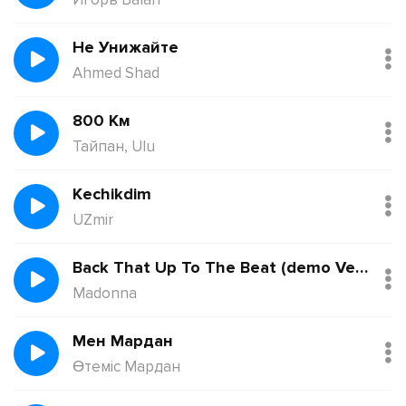
Не Унижайте
Ahmed Shad
800 Км
Тайпан, Ulu
Kechikdim
UZmir
Back That Up To The Beat (demo Version)
Madonna
Мен Мардан
Өтеміс Мардан