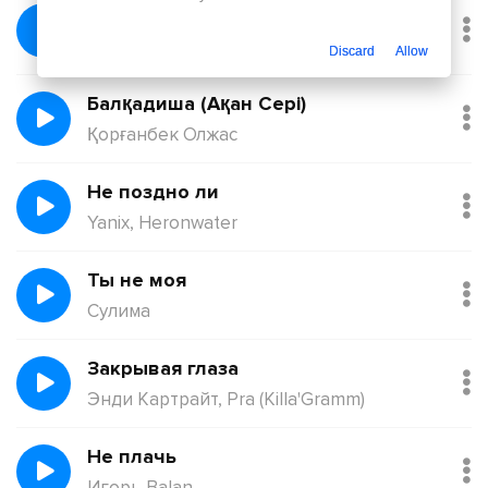
Без тебя
Йович
Discard
Allow
Балқадиша (Ақан Сері)
Қорғанбек Олжас
Не поздно ли
Yanix, Heronwater
Ты не моя
Сулима
Закрывая глаза
Энди Картрайт, Pra (Killa'Gramm)
Не плачь
Игорь Balan