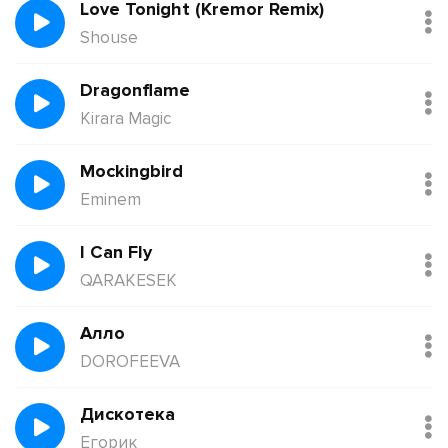
Love Tonight (Kremor Remix)
Shouse
Dragonflame
Kirara Magic
Mockingbird
Eminem
I Can Fly
QARAKESEK
Алло
DOROFEEVA
Дискотека
Егорик