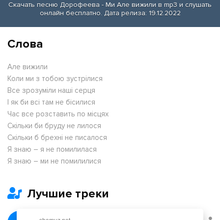
Скачать песню Дорофеева - Ми Але вижили в mp3 и слушать
онлайн бесплатно. Дата релиза: 19.12.2022
Слова
Але вижили
Коли ми з тобою зустрілися
Все зрозуміли наші серця
І як би всі там не бісилися
Час все розставить по місцях
Скільки би бруду не лилося
Скільки б брехні не писалося
Я знаю – я не помилилася
Я знаю – ми не помилилися
Лучшие треки
Февраль