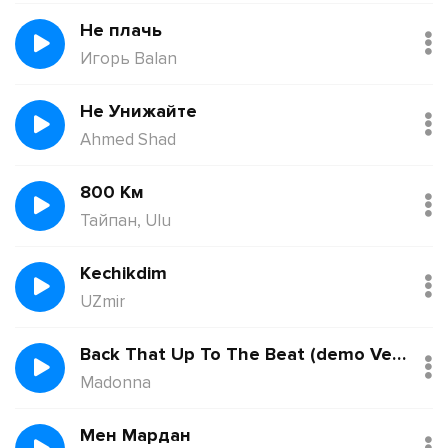
Не плачь
Игорь Balan
Не Унижайте
Ahmed Shad
800 Км
Тайпан, Ulu
Kechikdim
UZmir
Back That Up To The Beat (demo Version)
Madonna
Мен Мардан