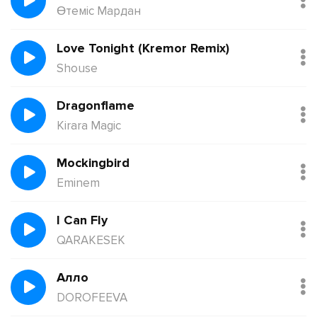
Өтеміс Мардан
Love Tonight (Kremor Remix)
Shouse
Dragonflame
Kirara Magic
Mockingbird
Eminem
I Can Fly
QARAKESEK
Алло
DOROFEEVA