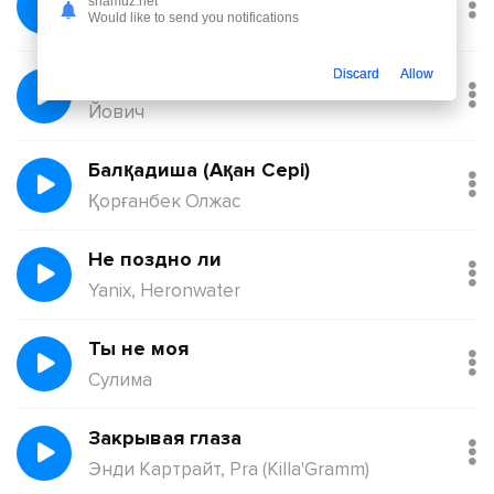
shamuz.net
Would like to send you notifications
Никита Киоссе, Фейгин
Discard
Allow
Без тебя
Йович
Балқадиша (Ақан Сері)
Қорғанбек Олжас
Не поздно ли
Yanix, Heronwater
Ты не моя
Сулима
Закрывая глаза
Энди Картрайт, Pra (Killa'Gramm)