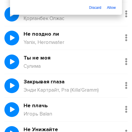
Discard
Allow
Балқадиша (Ақан Сері)
Қорғанбек Олжас
Не поздно ли
Yanix, Heronwater
Ты не моя
Сулима
Закрывая глаза
Энди Картрайт, Pra (Killa'Gramm)
Не плачь
Игорь Balan
Не Унижайте