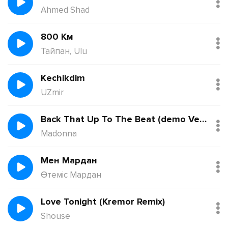
Ahmed Shad
800 Км
Тайпан, Ulu
Kechikdim
UZmir
Back That Up To The Beat (demo Version)
Madonna
Мен Мардан
Өтеміс Мардан
Love Tonight (Kremor Remix)
Shouse