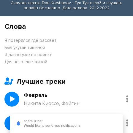
Скачать песню Dan Korshunov - Тук Тук в mp3 и слушать
онлайн бесплатно. Дата релиза: 20.12.2022
Слова
Я потерялся где рассвет
Был укутан тишиной
Я давно уже не помню
Для чего ещё живой
Лучшие треки
Февраль
Никита Киоссе, Фейгин
Без тебя
shamuz.net
Would like to send you notifications
Йович