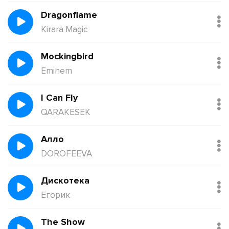
Dragonflame
Kirara Magic
Mockingbird
Eminem
I Can Fly
QARAKESEK
Алло
DOROFEEVA
Дискотека
Егорик
The Show