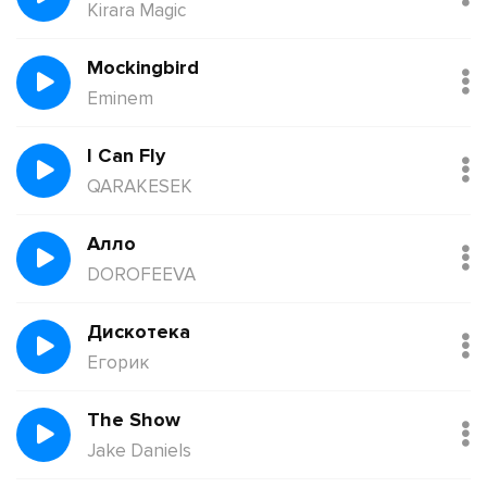
Kirara Magic
Mockingbird
Eminem
I Can Fly
QARAKESEK
Алло
DOROFEEVA
Дискотека
Егорик
The Show
Jake Daniels