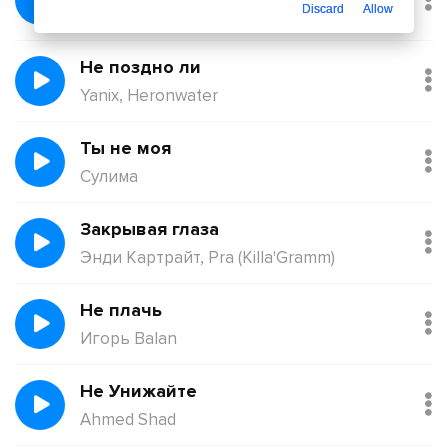
Discard
Allow
Қорғанбек Олжас
Не поздно ли
Yanix, Heronwater
Ты не моя
Сулима
Закрывая глаза
Энди Картрайт, Pra (Killa'Gramm)
Не плачь
Игорь Balan
Не Унижайте
Ahmed Shad