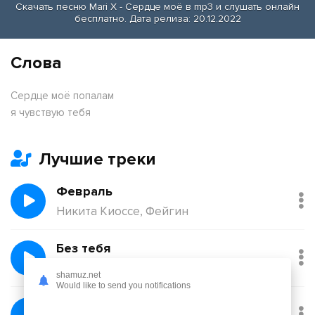
Скачать песню Mari X - Сердце моё в mp3 и слушать онлайн
бесплатно. Дата релиза: 20.12.2022
Слова
Сердце моё попалам
я чувствую тебя
Лучшие треки
Февраль
Никита Киоссе, Фейгин
Без тебя
Йович
shamuz.net
Would like to send you notifications
Балқадиша (Ақан Сері)