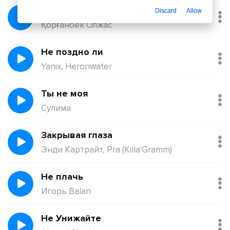
Балқадиша (Ақан Сері)
Discard
Allow
Қорғанбек Олжас
Не поздно ли
Yanix, Heronwater
Ты не моя
Сулима
Закрывая глаза
Энди Картрайт, Pra (Killa'Gramm)
Не плачь
Игорь Balan
Не Унижайте