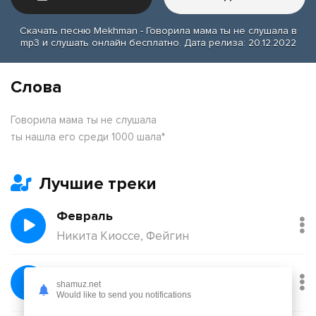
Скачать песню Mekhman - Говорила мама ты не слушала в
mp3 и слушать онлайн бесплатно. Дата релиза: 20.12.2022
Слова
Говорила мама ты не слушала
ты нашла его среди 1000 шала*
Лучшие треки
Февраль
Никита Киоссе, Фейгин
Без тебя
shamuz.net
Йович
Would like to send you notifications