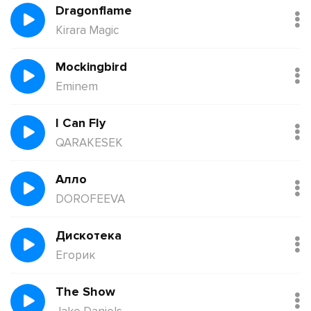
Dragonflame
Kirara Magic
Mockingbird
Eminem
I Can Fly
QARAKESEK
Алло
DOROFEEVA
Дискотека
Егорик
The Show