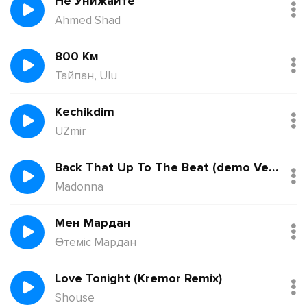
Не Унижайте
Ahmed Shad
800 Км
Тайпан, Ulu
Kechikdim
UZmir
Back That Up To The Beat (demo Version)
Madonna
Мен Мардан
Өтеміс Мардан
Love Tonight (Kremor Remix)
Shouse