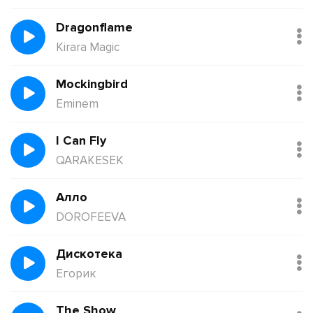
Dragonflame
Kirara Magic
Mockingbird
Eminem
I Can Fly
QARAKESEK
Алло
DOROFEEVA
Дискотека
Егорик
The Show