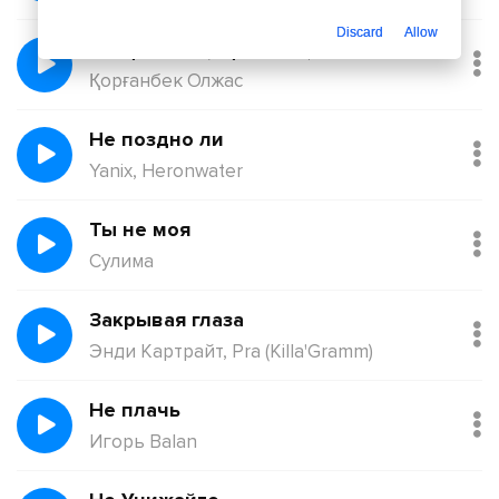
Discard
Allow
Балқадиша (Ақан Сері)
Қорғанбек Олжас
Не поздно ли
Yanix, Heronwater
Ты не моя
Сулима
Закрывая глаза
Энди Картрайт, Pra (Killa'Gramm)
Не плачь
Игорь Balan