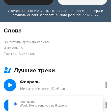
Скачать песню A.V.G - Вы готовы дети да капитан в mp3 и
слушать онлайн бесплатно. Дата релиза: 22.12.2022
Слова
Вы готовы дети да капитан
Я не слышу
Так точно капитан
Лучшие треки
Февраль
Никита Киоссе, Фейгин
Без тебя
shamuz.net
Would like to send you notifications
Йович