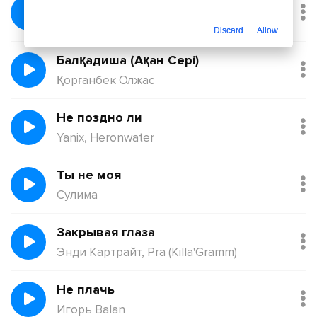
Без тебя
Йович
Discard
Allow
Балқадиша (Ақан Сері)
Қорғанбек Олжас
Не поздно ли
Yanix, Heronwater
Ты не моя
Сулима
Закрывая глаза
Энди Картрайт, Pra (Killa'Gramm)
Не плачь
Игорь Balan