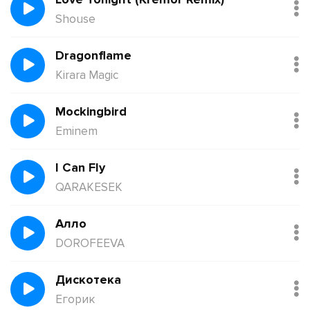
Shouse
Dragonflame
Kirara Magic
Mockingbird
Eminem
I Can Fly
QARAKESEK
Алло
DOROFEEVA
Дискотека
Егорик