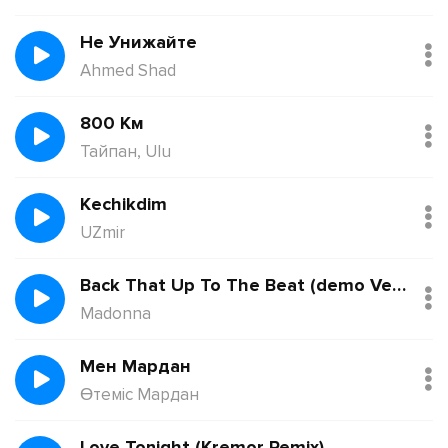
Не Унижайте
Ahmed Shad
800 Км
Тайпан, Ulu
Kechikdim
UZmir
Back That Up To The Beat (demo Version)
Madonna
Мен Мардан
Өтеміс Мардан
Love Tonight (Kremor Remix)