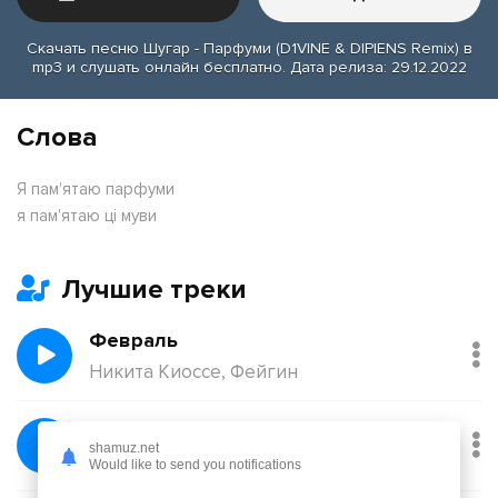
Скачать песню Шугар - Парфуми (D1VINE & DIPIENS Remix) в
mp3 и слушать онлайн бесплатно. Дата релиза: 29.12.2022
Слова
Я пам'ятаю парфуми
я пам'ятаю ці муви
Лучшие треки
Февраль
Никита Киоссе, Фейгин
Без тебя
shamuz.net
Йович
Would like to send you notifications