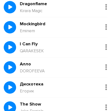
Dragonflame
Kirara Magic
Mockingbird
Eminem
I Can Fly
QARAKESEK
Алло
DOROFEEVA
Дискотека
Егорик
The Show