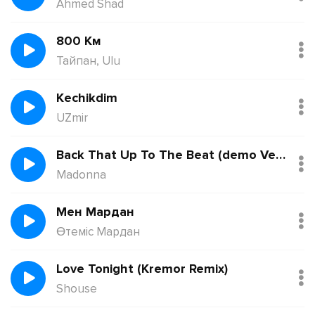
Ahmed Shad
800 Км
Тайпан, Ulu
Kechikdim
UZmir
Back That Up To The Beat (demo Version)
Madonna
Мен Мардан
Өтеміс Мардан
Love Tonight (Kremor Remix)
Shouse