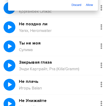
Балқадиша (Ақан Сері)
Discard
Allow
Қорғанбек Олжас
Не поздно ли
Yanix, Heronwater
Ты не моя
Сулима
Закрывая глаза
Энди Картрайт, Pra (Killa'Gramm)
Не плачь
Игорь Balan
Не Унижайте