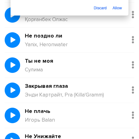
Discard
Allow
Балқадиша (Ақан Сері)
Қорғанбек Олжас
Не поздно ли
Yanix, Heronwater
Ты не моя
Сулима
Закрывая глаза
Энди Картрайт, Pra (Killa'Gramm)
Не плачь
Игорь Balan
Не Унижайте