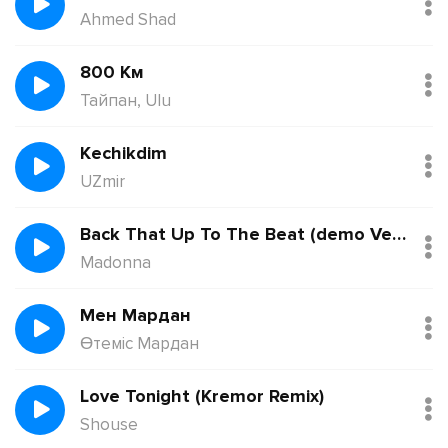
Ahmed Shad
800 Км
Тайпан, Ulu
Kechikdim
UZmir
Back That Up To The Beat (demo Version)
Madonna
Мен Мардан
Өтеміс Мардан
Love Tonight (Kremor Remix)
Shouse