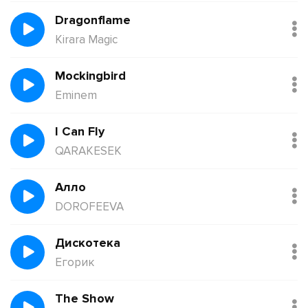
Dragonflame
Kirara Magic
Mockingbird
Eminem
I Can Fly
QARAKESEK
Алло
DOROFEEVA
Дискотека
Егорик
The Show