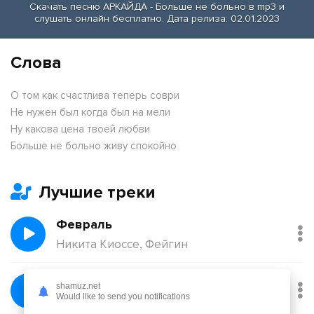
Скачать песню АРКАЙДА - Больше не больно в mp3 и
слушать онлайн бесплатно. Дата релиза: 02.01.2023
Слова
О том как счастлива теперь соври
Не нужен был когда был на мели
Ну какова цена твоей любви
Больше не больно живу спокойно
Лучшие треки
Февраль
Никита Киоссе, Фейгин
Без тебя
shamuz.net
Would like to send you notifications
Йович