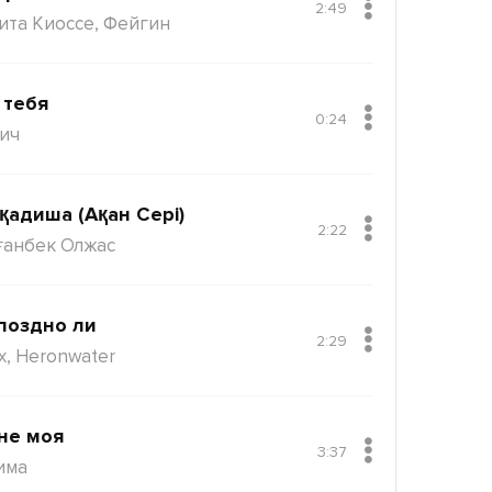
2:49
ита Киоссе, Фейгин
 тебя
0:24
ич
қадиша (Ақан Сері)
2:22
ғанбек Олжас
поздно ли
2:29
x, Heronwater
не моя
3:37
има