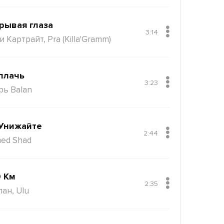
рывая глаза
3:14
 Картрайт, Pra (Killa'Gramm)
плачь
3:23
рь Balan
Унижайте
2:44
ed Shad
 Км
2:35
пан, Ulu