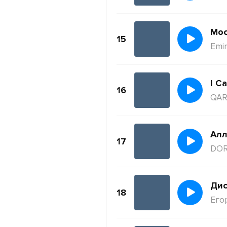
Moc
15
Emi
I Ca
16
QAR
Ал
17
DO
Дис
18
Его