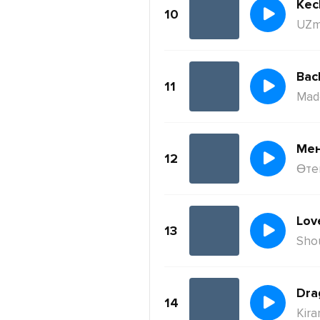
Kec
10
UZm
11
Mad
Ме
12
Өте
Lov
13
Sho
Dra
14
Kira