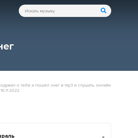
нег
Подумал о тебе и пошёл снег в mp3 и слушать онлайн
16.11.2022
враль