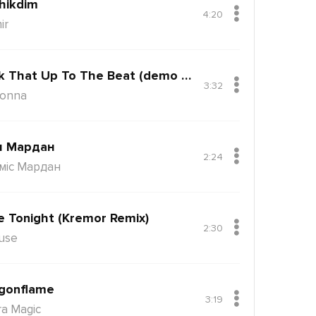
hikdim
4:20
ir
Back That Up To The Beat (demo Version)
3:32
onna
н Мардан
2:24
міс Мардан
e Tonight (Kremor Remix)
2:30
use
gonflame
3:19
ra Magic