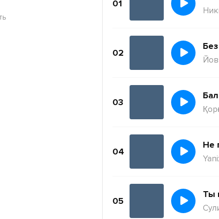
01
Ник
ть
Без
02
Йов
Бал
03
Қор
Не 
04
Yani
Ты 
05
Сул