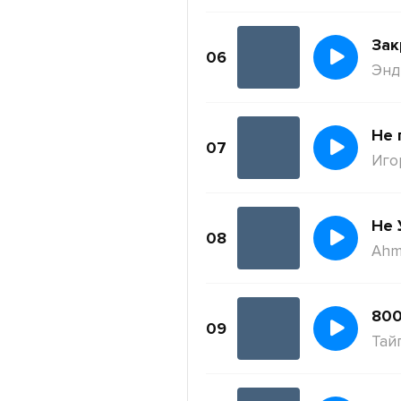
Зак
06
Энди
Не 
07
Иго
Не 
08
Ahm
800
09
Тай