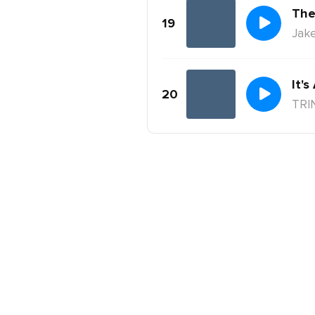
The
19
Jake
It's
20
TRI