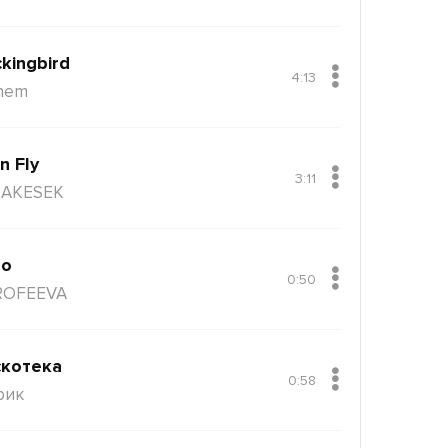
kingbird
4:13
nem
n Fly
3:11
AKESEK
ло
0:50
ROFEEVA
котека
0:58
рик