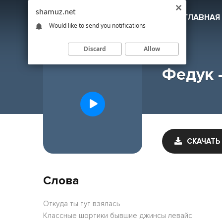
shamuz.net
SHAMUZ
.NET
ГЛАВНАЯ
Would like to send you notifications
Discard
Allow
Федук 
СКАЧАТЬ
Слова
Откуда ты тут взялась
Классные шортики бывшие джинсы левайс