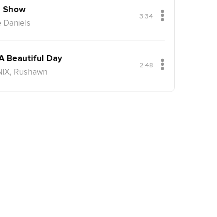
 Show
3:34
 Daniels
 A Beautiful Day
2:48
NIX, Rushawn